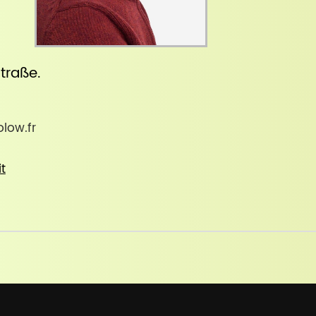
straße
.
low.fr
it