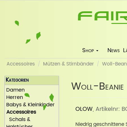
Shop
News
L
Accessoires
Mützen & Stirnbänder
Woll-Beani
Kategorien
Woll-Beanie 
Damen
Herren
Babys & Kleinkinder
OLOW
, Artikelnr
Accessoires
Schals &
Niedrig geschnittene 
Halstücher