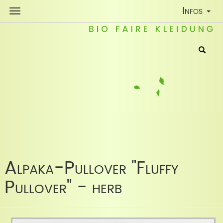
Toggle
Infos
Navigatio
Alpaka-Pullover "Fluffy
Pullover" - herb