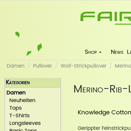
Shop
News
L
Damen
Pullover
Woll-Strickpullover
Merino
Kategorien
Merino-Rib-L
Damen
Neuheiten
Tops
Knowledge Cotto
T-Shirts
Longsleeves
Gerippter Feinstrickpu
Basic Tops