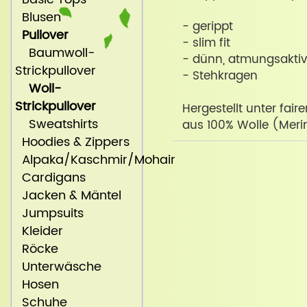
Blusen
- gerippt
Pullover
- slim fit
Baumwoll-
- dünn, atmungsakti
Strickpullover
- Stehkragen
Woll-
Strickpullover
Hergestellt unter fai
Sweatshirts
aus 100% Wolle (Merin
Hoodies & Zippers
Alpaka/Kaschmir/Mohair
Cardigans
Jacken & Mäntel
Jumpsuits
Kleider
Röcke
Unterwäsche
Hosen
Schuhe