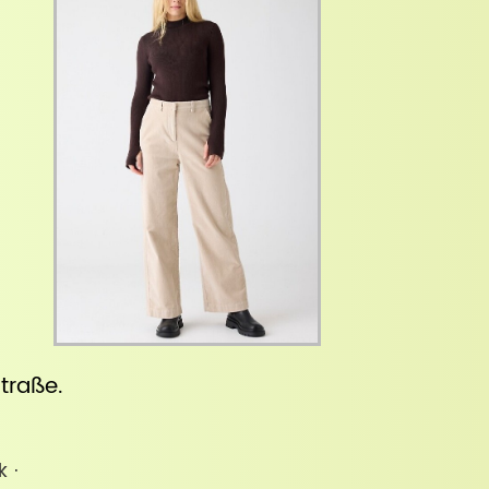
straße
.
k ·