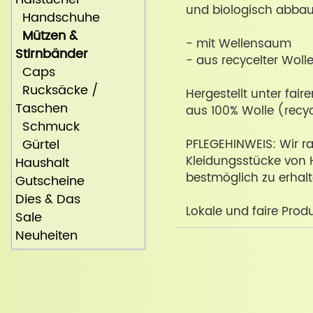
und biologisch abbaub
Handschuhe
Mützen &
- mit Wellensaum
Stirnbänder
- aus recycelter Woll
Caps
Rucksäcke /
Hergestellt unter fair
Taschen
aus 100% Wolle (recyc
Schmuck
Gürtel
PFLEGEHINWEIS: Wir ra
Kleidungsstücke von 
Haushalt
bestmöglich zu erhalt
Gutscheine
Dies & Das
Lokale und faire Produk
Sale
Neuheiten