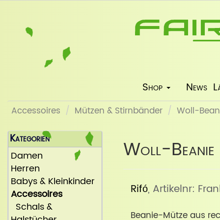
Shop
News
L
Accessoires
Mützen & Stirnbänder
Woll-Beani
Kategorien
Woll-Beanie "
Damen
Herren
Babys & Kleinkinder
Rifó
, Artikelnr: Fran
Accessoires
Schals &
Beanie-Mütze aus recyc
Halstücher