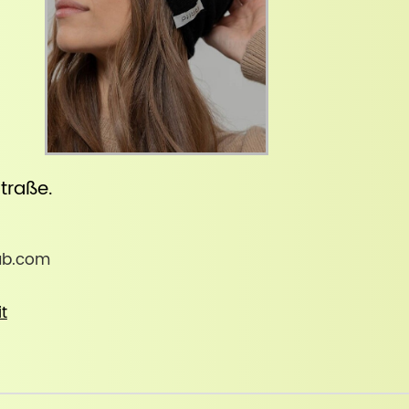
straße
.
-lab.com
it