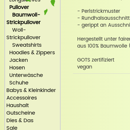
Pullover
- Perlstrickmuster
Baumwoll-
- Rundhalsausschnitt
Strickpullover
- gerippt an Ausschn
Woll-
Strickpullover
Hergestellt unter fai
Sweatshirts
aus 100% Baumwolle 
Hoodies & Zippers
Jacken
GOTS zertifiziert
vegan
Hosen
Unterwäsche
Schuhe
Babys & Kleinkinder
Accessoires
Haushalt
Gutscheine
Dies & Das
Sale