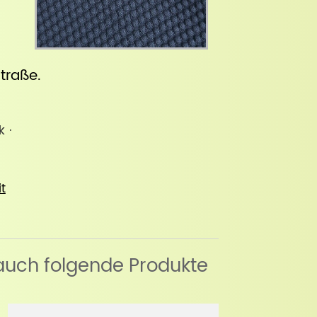
straße
.
k ·
it
auch folgende Produkte