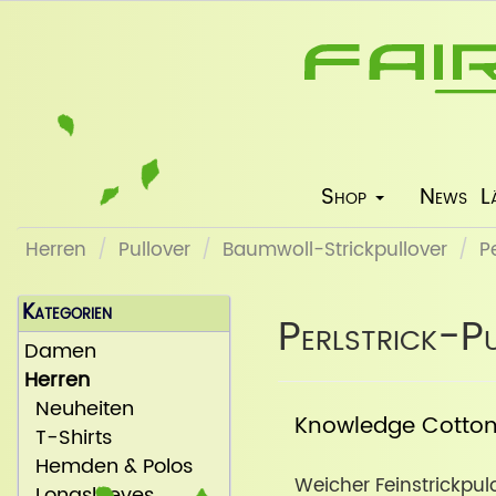
Shop
News
L
Herren
Pullover
Baumwoll-Strickpullover
P
Kategorien
Perlstrick-Pu
Damen
Herren
Neuheiten
Knowledge Cotto
T-Shirts
Hemden & Polos
Weicher Feinstrickpu
Longsleeves