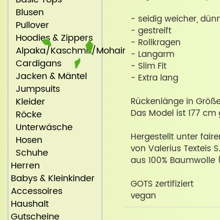
Blusen
- seidig weicher, dün
Pullover
- gestreift
Hoodies & Zippers
- Rollkragen
Alpaka/Kaschmir/Mohair
- Langarm
Cardigans
- Slim Fit
Jacken & Mäntel
- Extra lang
Jumpsuits
Kleider
Rückenlänge in Größ
Das Model ist 177 cm 
Röcke
Unterwäsche
Hergestellt unter fair
Hosen
von Valerius Texteis S
Schuhe
aus 100% Baumwolle 
Herren
Babys & Kleinkinder
GOTS zertifiziert
Accessoires
vegan
Haushalt
Gutscheine