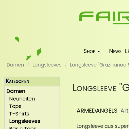
Shop
News
L
Damen
Longsleeves
Longsleeve "Grazilianaa 
Kategorien
Longsleeve "G
Damen
Neuheiten
Tops
ARMEDANGELS
, Ar
T-Shirts
Longsleeves
Longsleeve aus super
Basic Tops