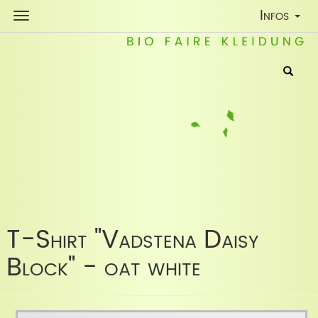
Toggle
Infos
Navigatio
T-Shirt "Vadstena Daisy
Block" - oat white