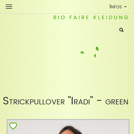
Toggle
Infos
Navigatio
Strickpullover "Iradi" - green