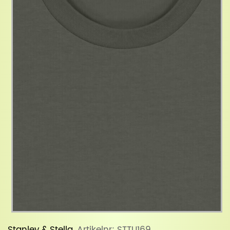
Stanley & Stella
, Artikelnr: STTU169