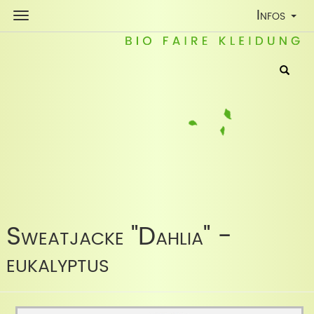
Toggle
Infos
Navigatio
Sweatjacke "Dahlia" -
eukalyptus