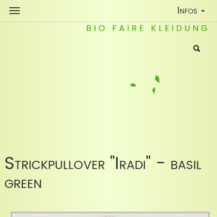
Toggle
Infos
Navigatio
Strickpullover "Iradi" - basil
green