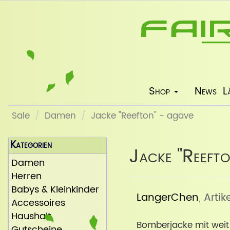
Shop
News
L
Sale
Damen
Jacke "Reefton" - agave
Kategorien
Jacke "Reeft
Damen
Herren
Babys & Kleinkinder
LangerChen
, Arti
Accessoires
Haushalt
Bomberjacke mit wei
Gutscheine