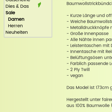
Baumwollstrickbündc
Dies & Das
Sale
- Kurze Länge und of
Damen
- Weiche Baumwollst
Herren
- Metalldruckknöpfe 
Neuheiten
- Große Innenpasse
- Alle Nähte innen pas
- Leistentaschen mit
- Innentasche mit Re
- Belüftungsösen un
- Farblich passende L
- 2 Ply Twill
- vegan
Das Model ist 173cm g
Hergestellt unter fai
aus 100% Baumwolle 