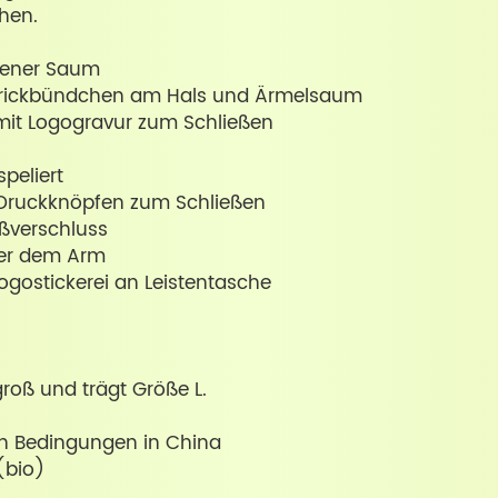
hen.
fener Saum
rickbündchen am Hals und Ärmelsaum
mit Logogravur zum Schließen
peliert
 Druckknöpfen zum Schließen
ißverschluss
ter dem Arm
ogostickerei an Leistentasche
roß und trägt Größe L.
ren Bedingungen in China
(bio)