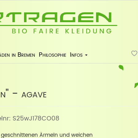
äden in Bremen
Philosophie
Infos
on" - agave
kelnr: S25wJ178CO08
t geschnittenen Ärmeln und weichen