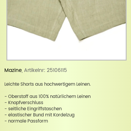
Mazine
, Artikelnr: 25106115
Leichte Shorts aus hochwertigem Leinen.
- Oberstoff aus 100% natürlichem Leinen
- Knopfverschluss
- seitliche Eingriffstaschen
- elastischer Bund mit Kordelzug
- normale Passform