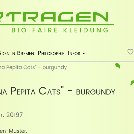
äden in Bremen
Philosophie
Infos
na Pepita Cats" - burgundy
na Pepita Cats" - burgundy
nr: 20197
zen-Muster.