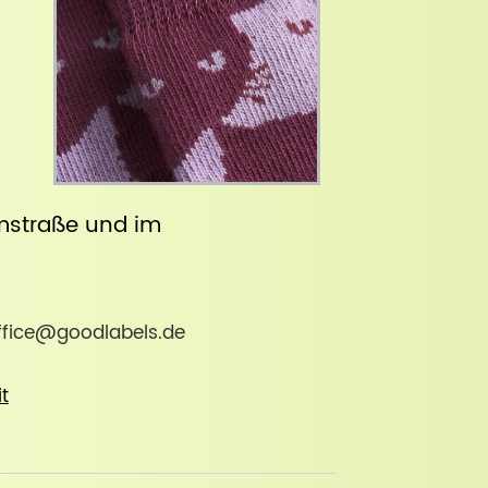
straße
und im
office@goodlabels.de
it