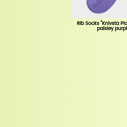
Rib Socks "Knivsta Pl
paisley purp