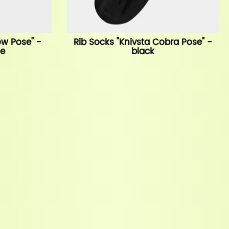
ow Pose" -
Rib Socks "Knivsta Cobra Pose" -
le
black