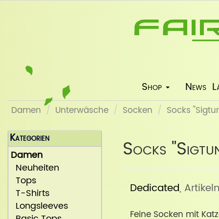
Shop
News
L
Damen
Unterwäsche
Socken
Socks "Sigtu
Kategorien
Socks "Sigtu
Damen
Neuheiten
Tops
Dedicated
, Artikel
T-Shirts
Longsleeves
Feine Socken mit Kat
Basic Tops