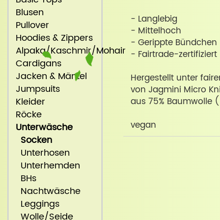
Blusen
- Langlebig
Pullover
- Mittelhoch
Hoodies & Zippers
- Gerippte Bündchen
Alpaka/Kaschmir/Mohair
- Fairtrade-zertifiziert
Cardigans
Jacken & Mäntel
Hergestellt unter fai
Jumpsuits
von Jagmini Micro Kni
Kleider
aus 75% Baumwolle (b
Röcke
vegan
Unterwäsche
Socken
Unterhosen
Unterhemden
BHs
Nachtwäsche
Leggings
Wolle/Seide