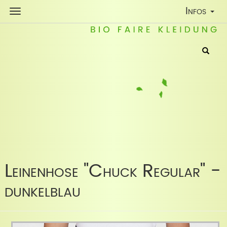
Toggle
Infos
Navigatio
Leinenhose "Chuck Regular" -
dunkelblau