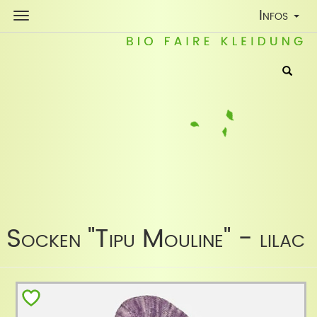
Toggle
Infos
Navigatio
Socken "Tipu Mouline" - lilac