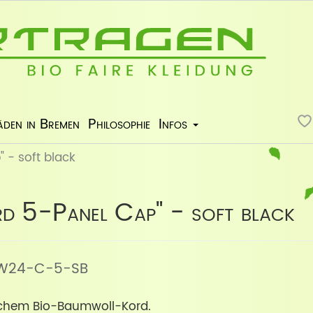
äden in Bremen
Philosophie
Infos
 - soft black
d 5-Panel Cap" - soft black
r: W24-C-5-SB
chem Bio-Baumwoll-Kord.