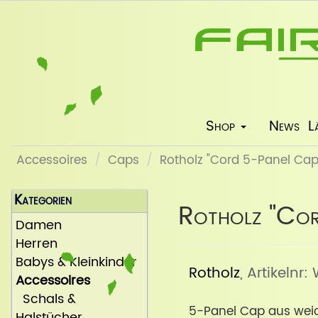
Shop
News
L
Accessoires
Caps
Rotholz "Cord 5-Panel Cap"
Kategorien
Rotholz "Cor
Damen
Herren
Babys & Kleinkinder
Rotholz
, Artikeln
Accessoires
Schals &
5-Panel Cap aus wei
Halstücher