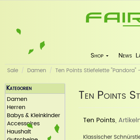
Shop
News
L
Sale
Damen
Ten Points Stiefelette "Pandora"
Kategorien
Ten Points St
Damen
Herren
Babys & Kleinkinder
Ten Points
, Artike
Accessoires
Haushalt
Klassischer Schnürst
Gutscheine