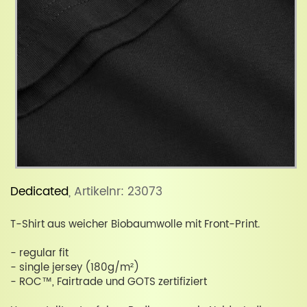
Dedicated
, Artikelnr: 23073
T-Shirt aus weicher Biobaumwolle mit Front-Print.
- regular fit
- single jersey (180g/m²)
- ROC™, Fairtrade und GOTS zertifiziert