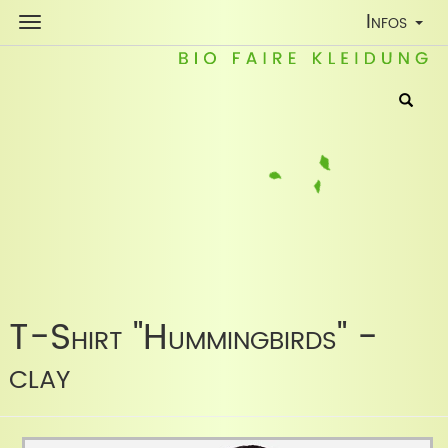
Toggle
Infos
Navigatio
T-Shirt "Hummingbirds" -
clay