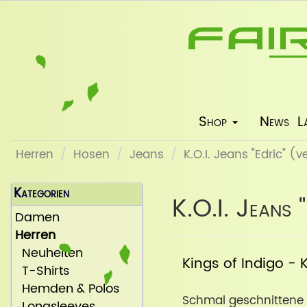
Shop
News
L
Herren
Hosen
Jeans
K.O.I. Jeans "Edric" 
Kategorien
K.O.I. Jeans 
Damen
Herren
Neuheiten
Kings of Indigo - K
T-Shirts
Hemden & Polos
Schmal geschnittene 
Longsleeves