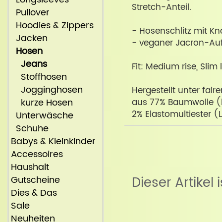
Stretch-Anteil.
Pullover
Hoodies & Zippers
- Hosenschlitz mit Kn
Jacken
- veganer Jacron-Auf
Hosen
Jeans
Fit: Medium rise, Slim 
Stoffhosen
Jogginghosen
Hergestellt unter fai
kurze Hosen
aus 77% Baumwolle (
2% Elastomultiester 
Unterwäsche
Schuhe
Babys & Kleinkinder
Accessoires
Haushalt
Gutscheine
Dieser Artikel 
Dies & Das
Sale
Neuheiten