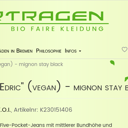
äden in Bremen
Philosophie
Infos
(vegan) - mignon stay black
"Edric" (vegan) - mignon stay 
.O.I.
, Artikelnr: K230151406
Five-Pocket-Jeans mit mittlerer Bundhöhe und