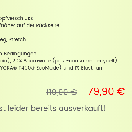
opfverschluss
näher auf der Rückseite
leg, Stretch
ren Bedingungen
bio), 20% Baumwolle (post-consumer recycelt),
(LYCRA® T400® EcoMade) und 1% Elasthan.
79,90 €
119,90 €
ist leider bereits ausverkauft!