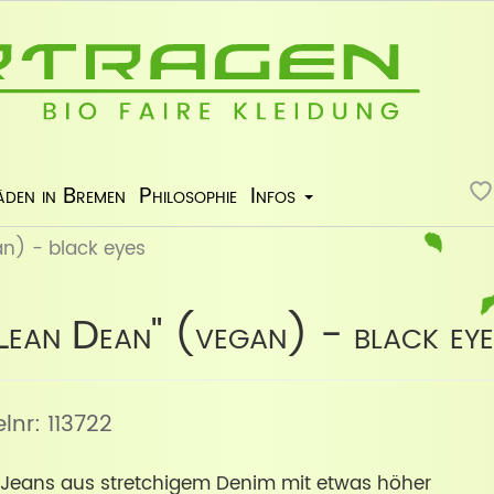
äden in Bremen
Philosophie
Infos
n) - black eyes
Lean Dean" (vegan) - black eye
kelnr: 113722
Jeans aus stretchigem Denim mit etwas höher