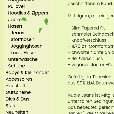
geschnittenem Bund.
Pullover
Hoodies & Zippers
Mittelgrau, mit eini
Jacken
Hosen
- Slim Tapered Fit
Jeans
- schmaler Beinabsch
Stoffhosen
- Knopfverschluss
Jogginghosen
- 11.75 oz. Comfort St
kurze Hosen
- chwarze Nähte an 
- Reißverschluss
Unterwäsche
- veganes Jacron-Pa
Schuhe
Babys & Kleinkinder
Gefertigt in Tunesien
Accessoires
aus 99% kbA Baumwoll
Haushalt
Gutscheine
Nudie Jeans ist Mitgl
Dies & Das
Unter fairen Bedingun
Sale
Das bedeutet: gerecht
Neuheiten
Jahren), die Mitarbei