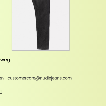
inweg
.
eden · customercare@nudiejeans.com
it