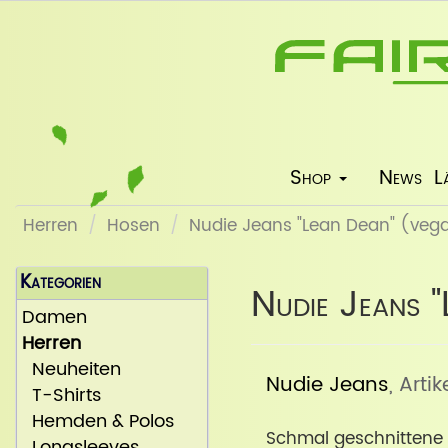
Shop
News
L
Herren
Hosen
Nudie Jeans "Lean Dean" (vega
Kategorien
Nudie Jeans "
Damen
Herren
Neuheiten
Nudie Jeans
, Arti
T-Shirts
Hemden & Polos
Schmal geschnittene 
Longsleeves