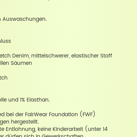
gen Auswaschungen.
luss
retch Denim, mittelschwerer, elastischer Stoff
allen Säumen
tch
e und 1% Elasthan.
ied bei der FairWear Foundation (FWF)
gen hergestellt.
e Entlohnung, keine Kinderarbeit (unter 14
ter dürfen sich in Gewerkschaften