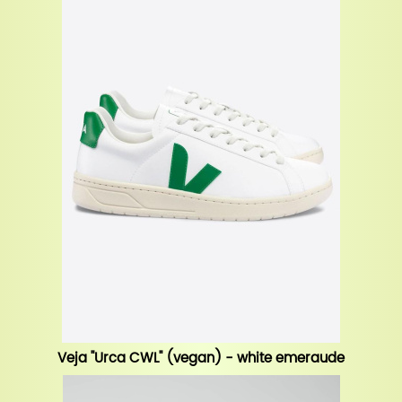
Veja "Urca CWL" (vegan) - white emeraude