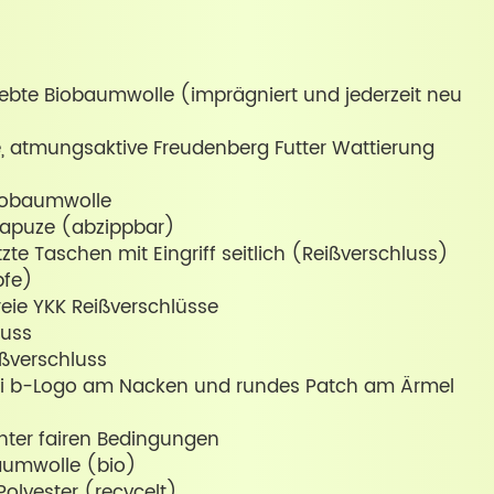
webte Biobaumwolle (imprägniert und jederzeit neu
 atmungsaktive Freudenberg Futter Wattierung
Biobaumwolle
 Kapuze (abzippbar)
zte Taschen mit Eingriff seitlich (Reißverschluss)
pfe)
eie YKK Reißverschlüsse
luss
ißverschluss
rei b-Logo am Nacken und rundes Patch am Ärmel
unter fairen Bedingungen
aumwolle (bio)
olyester (recycelt)