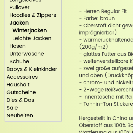
Pullover
- Herren Regular Fit
Hoodies & Zippers
- Farbe: braun
Jacken
- Oberstoff dicht ge
Winterjacken
imprägnierbar)
Leichte Jacken
- wärmerückhaltende,
Hosen
(200g/m2)
Unterwäsche
- glattes Futter aus 
Schuhe
- weitenverstellbare
- zwei große aufgeset
Babys & Kleinkinder
und oben (Druckknö
Accessoires
- chrom- und nickelfr
Haushalt
- 2-Wege Reißversch
Gutscheine
- Innentasche mit Re
Dies & Das
- Ton-in-Ton Sticke
Sale
Neuheiten
Hergestellt in China 
Oberstoff aus 100% B
Wattierung aus 100% P