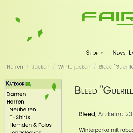
Shop
News
L
Herren
Jacken
Winterjacken
Bleed "Gueril
Kategorien
Bleed "Gueri
Damen
Herren
Neuheiten
Bleed
, Artikelnr: 2
T-Shirts
Hemden & Polos
Winterparka mit robu
Longsleeves