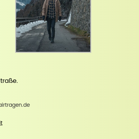
straße
.
irtragen.de
it