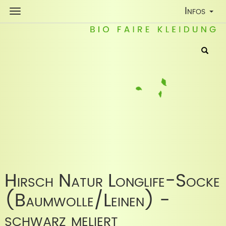
Toggle
Infos
Navigatio
Hirsch Natur Longlife-Socke
(Baumwolle/Leinen) -
schwarz meliert