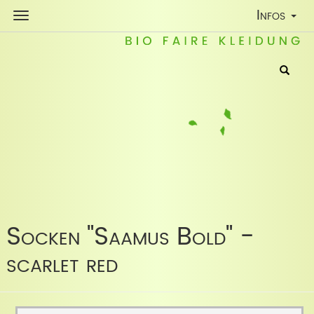
Toggle
Infos
Navigatio
Socken "Saamus Bold" -
scarlet red