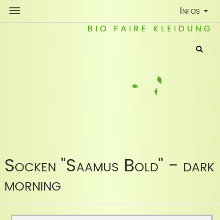
Toggle
Infos
Navigatio
Socken "Saamus Bold" - dark
morning