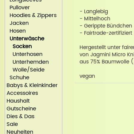
Pullover
- Langlebig
Hoodies & Zippers
- Mittelhoch
Jacken
- Gerippte Bündchen
Hosen
- Fairtrade-zertifiziert
Unterwäsche
Socken
Hergestellt unter fai
Unterhosen
von Jagmini Micro Kni
Unterhemden
aus 75% Baumwolle (b
Wolle/Seide
vegan
Schuhe
Babys & Kleinkinder
Accessoires
Haushalt
Gutscheine
Dies & Das
Sale
Neuheiten