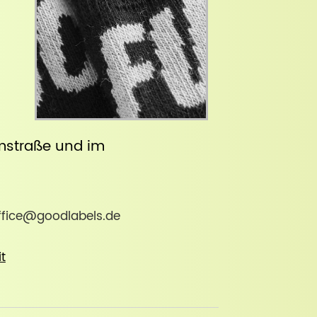
straße
und im
office@goodlabels.de
it