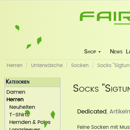
Shop
News
L
Herren
Unterwäsche
Socken
Socks "Sigtun
Kategorien
Socks "Sigtu
Damen
Herren
Neuheiten
Dedicated
, Artikel
T-Shirts
Hemden & Polos
Feine Socken mit Must
Longsleeves