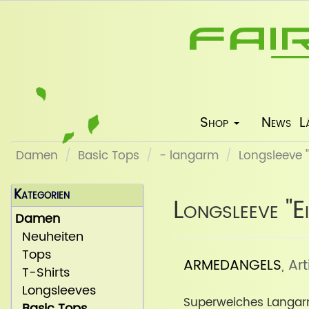
Shop
News
L
Damen
Basic Tops
- langarm
Longsleeve "
Kategorien
Longsleeve "E
Damen
Neuheiten
Tops
ARMEDANGELS
, Ar
T-Shirts
Longsleeves
Superweiches Langar
Basic Tops