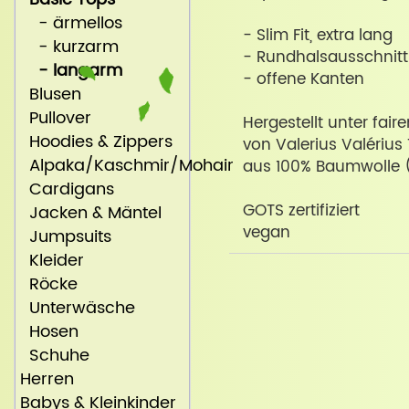
- ärmellos
- Slim Fit, extra lang
- kurzarm
- Rundhalsausschnitt
- langarm
- offene Kanten
Blusen
Pullover
Hergestellt unter fair
Hoodies & Zippers
von Valerius Valérius 
Alpaka/Kaschmir/Mohair
aus 100% Baumwolle (
Cardigans
GOTS zertifiziert
Jacken & Mäntel
vegan
Jumpsuits
Kleider
Röcke
Unterwäsche
Hosen
Schuhe
Herren
Babys & Kleinkinder