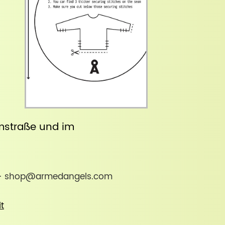
straße
und im
nd · shop@armedangels.com
it