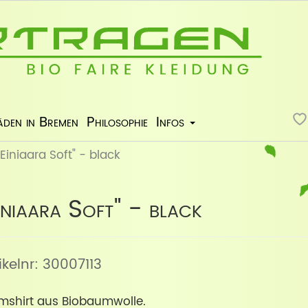
äden in Bremen
Philosophie
Infos
Einiaara Soft" - black
iniaara Soft" - black
tikelnr: 30007113
mshirt aus Biobaumwolle.