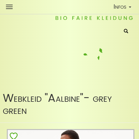
Toggle
Infos
Navigatio
Webkleid "Aalbine"- grey
green