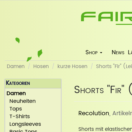
Shop
News
L
Damen
Hosen
kurze Hosen
Shorts "Fir" (L
Kategorien
Shorts "Fir" 
Damen
Neuheiten
Tops
Recolution
, Artike
T-Shirts
Longsleeves
Shorts mit elastisch
Basic Tops