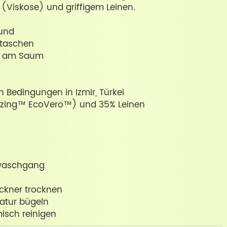
Viskose) und griffigem Leinen.
Bund
ntaschen
ze am Saum
en Bedingungen in Izmir, Türkei
nzing™ EcoVero™) und 35% Leinen
nwaschgang
ckner trocknen
ratur bügeln
isch reinigen