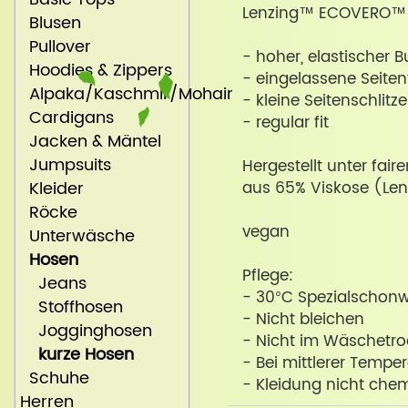
Lenzing™ ECOVERO™ (
Blusen
Pullover
- hoher, elastischer 
Hoodies & Zippers
- eingelassene Seite
Alpaka/Kaschmir/Mohair
- kleine Seitenschlit
Cardigans
- regular fit
Jacken & Mäntel
Jumpsuits
Hergestellt unter fair
Kleider
aus 65% Viskose (Le
Röcke
vegan
Unterwäsche
Hosen
Pflege:
Jeans
- 30°C Spezialscho
Stoffhosen
- Nicht bleichen
Jogginghosen
- Nicht im Wäschetro
kurze Hosen
- Bei mittlerer Tempe
Schuhe
- Kleidung nicht chem
Herren