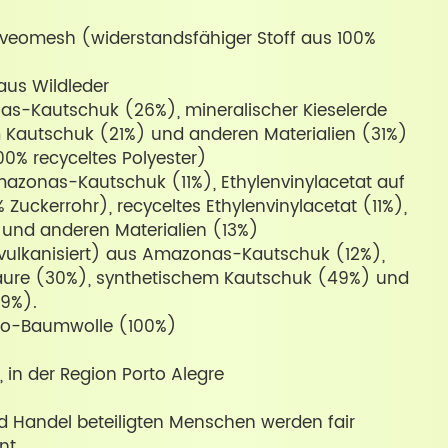
lveomesh (widerstandsfähiger Stoff aus 100%
 aus Wildleder
s-Kautschuk (26%), mineralischer Kieselerde
 Kautschuk (21%) und anderen Materialien (31%)
00% recyceltes Polyester)
mazonas-Kautschuk (11%), Ethylenvinylacetat auf
 Zuckerrohr), recyceltes Ethylenvinylacetat (11%),
und anderen Materialien (13%)
(vulkanisiert) aus Amazonas-Kautschuk (12%),
säure (30%), synthetischem Kautschuk (49%) und
(9%).
Bio-Baumwolle (100%)
n, in der Region Porto Alegre
d Handel beteiligten Menschen werden fair
nt.