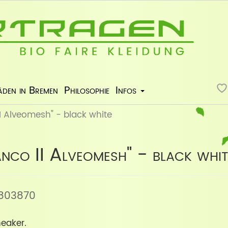
äden in Bremen
Philosophie
Infos
II Alveomesh" - black white
nco II Alveomesh" - black whit
O1803870
eaker.