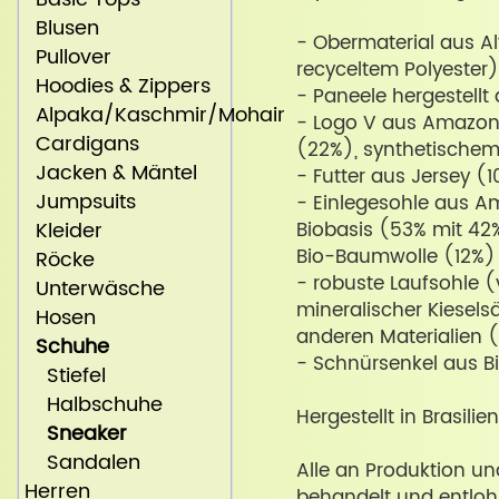
Blusen
- Obermaterial aus A
Pullover
recyceltem Polyester)
Hoodies & Zippers
- Paneele hergestellt
Alpaka/Kaschmir/Mohair
- Logo V aus Amazona
Cardigans
(22%), synthetischem
Jacken & Mäntel
- Futter aus Jersey (1
Jumpsuits
- Einlegesohle aus A
Kleider
Biobasis (53% mit 42%
Bio-Baumwolle (12%) 
Röcke
- robuste Laufsohle 
Unterwäsche
mineralischer Kiesel
Hosen
anderen Materialien 
Schuhe
- Schnürsenkel aus 
Stiefel
Halbschuhe
Hergestellt in Brasilie
Sneaker
Sandalen
Alle an Produktion un
Herren
behandelt und entloh