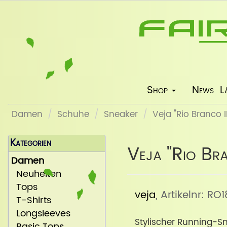
Shop
News
L
Damen
Schuhe
Sneaker
Veja "Rio Branco 
Kategorien
Veja "Rio Bra
Damen
Neuheiten
Tops
veja
, Artikelnr: R
T-Shirts
Longsleeves
Stylischer Running-Sn
Basic Tops