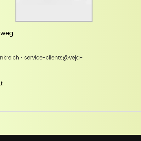
inweg
.
ankreich · service-clients@veja-
it