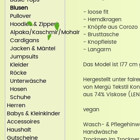
Blusen
- loose fit
Pullover
- Hemdkragen
Hoodies & Zippers
- Knöpfe aus Corozo 
Alpaka/Kaschmir/Mohair
- Brusttasche
Cardigans
- Knopfleiste
Jacken & Mäntel
- Langarm
Jumpsuits
Kleider
Das Model ist 177 cm 
Röcke
Hergestellt unter fair
Unterwäsche
von Mergü Tekstil Konf
Hosen
aus 74% Viskose (L
Schuhe
Herren
vegan
Babys & Kleinkinder
Accessoires
Wasch- & Pflegehinwe
Haushalt
Handwäsche
Gutscheine
Trocknen im Trockner