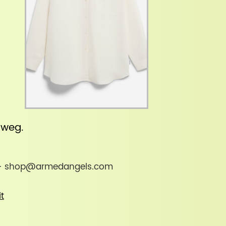
inweg
.
nd · shop@armedangels.com
it