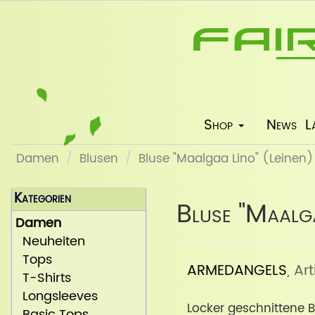
Shop
News
L
Damen
Blusen
Bluse "Maalgaa Lino" (Leinen)
Kategorien
Bluse "Maalga
Damen
Neuheiten
Tops
ARMEDANGELS
, Ar
T-Shirts
Longsleeves
Locker geschnittene 
Basic Tops