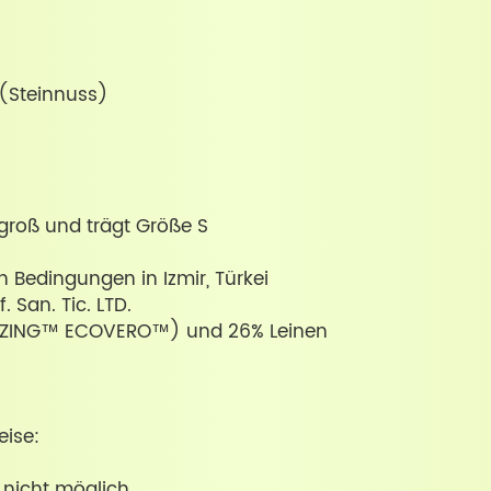
(Steinnuss)
groß und trägt Größe S
en Bedingungen in Izmir, Türkei
. San. Tic. LTD.
ENZING™ ECOVERO™) und 26% Leinen
ise:
 nicht möglich