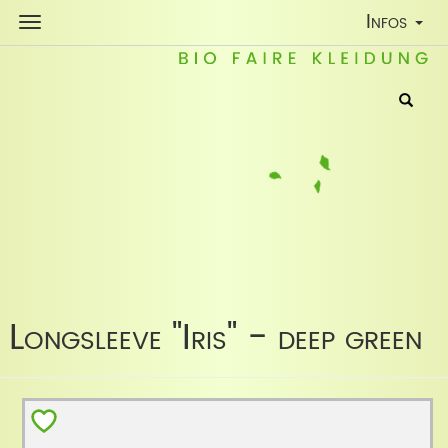
Toggle
Infos
Navigatio
Longsleeve "Iris" - deep green