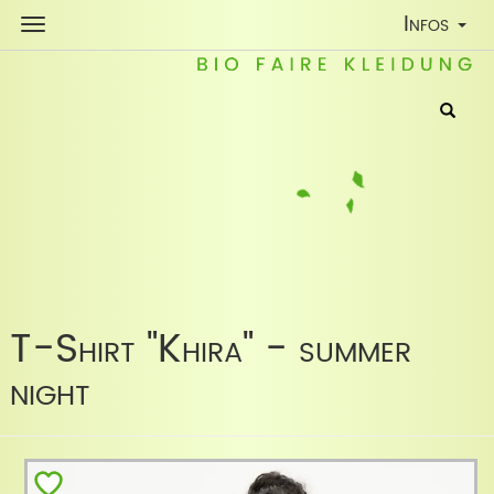
Toggle
Infos
Navigatio
T-Shirt "Khira" - summer
night