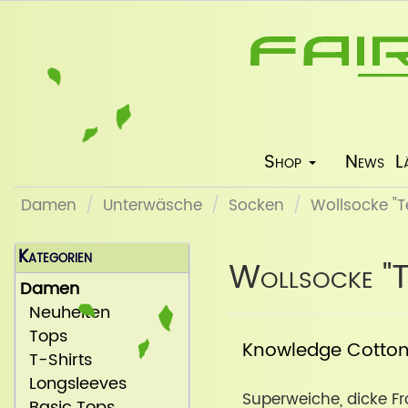
Shop
News
L
Damen
Unterwäsche
Socken
Wollsocke "T
Kategorien
Wollsocke "T
Damen
Neuheiten
Tops
Knowledge Cotto
T-Shirts
Longsleeves
Superweiche, dicke Fr
Basic Tops