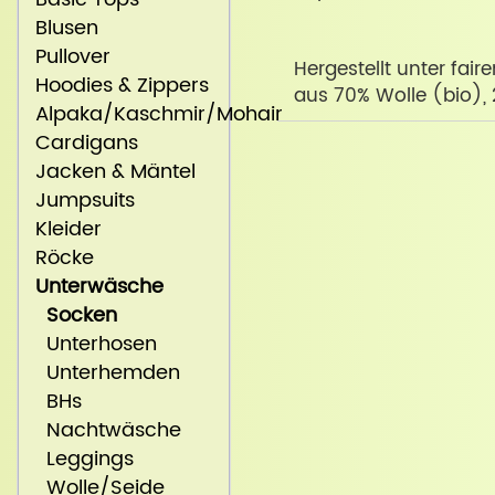
Blusen
Pullover
Hergestellt unter fai
Hoodies & Zippers
aus 70% Wolle (bio),
Alpaka/Kaschmir/Mohair
Cardigans
Jacken & Mäntel
Jumpsuits
Kleider
Röcke
Unterwäsche
Socken
Unterhosen
Unterhemden
BHs
Nachtwäsche
Leggings
Wolle/Seide