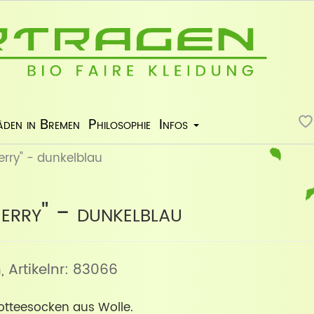
äden in Bremen
Philosophie
Infos
erry" - dunkelblau
erry" - dunkelblau
n
, Artikelnr: 83066
otteesocken aus Wolle.