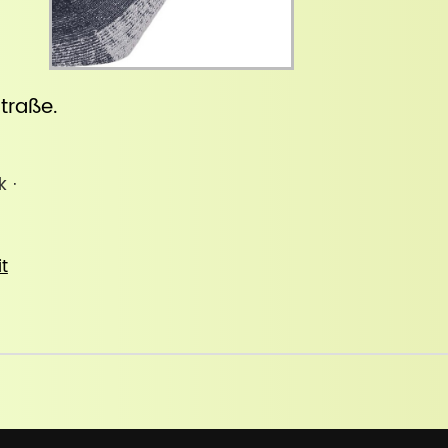
straße
.
k ·
it