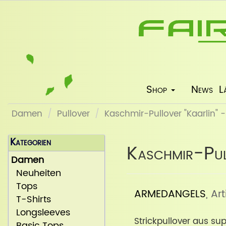
Shop
News
L
Damen
Pullover
Kaschmir-Pullover "Kaarlin" 
Kategorien
Kaschmir-Pull
Damen
Neuheiten
Tops
ARMEDANGELS
, Ar
T-Shirts
Longsleeves
Strickpullover aus s
Basic Tops