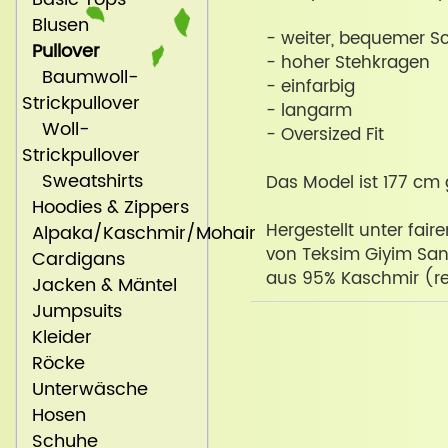
Blusen
- weiter, bequemer Sc
Pullover
- hoher Stehkragen
Baumwoll-
- einfarbig
Strickpullover
- langarm
Woll-
- Oversized Fit
Strickpullover
Sweatshirts
Das Model ist 177 cm 
Hoodies & Zippers
Hergestellt unter fair
Alpaka/Kaschmir/Mohair
von Teksim Giyim Sana
Cardigans
aus 95% Kaschmir (re
Jacken & Mäntel
Jumpsuits
Kleider
Röcke
Unterwäsche
Hosen
Schuhe