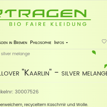
äden in Bremen
Philosophie
Infos
- silver melange
over "Kaarlin" - silver melang
tikelnr: 30007526
uperweichem, recyceltem Kaschmir und Wolle.