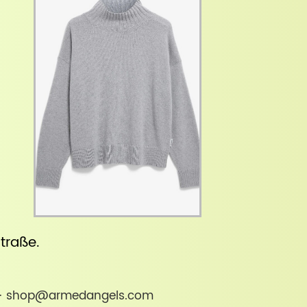
straße
.
nd · shop@armedangels.com