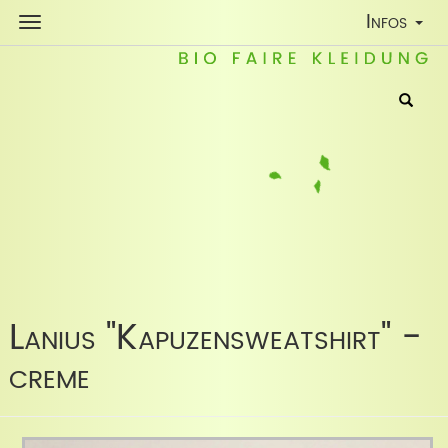
Toggle
Infos
Navigatio
Lanius "Kapuzensweatshirt" -
creme