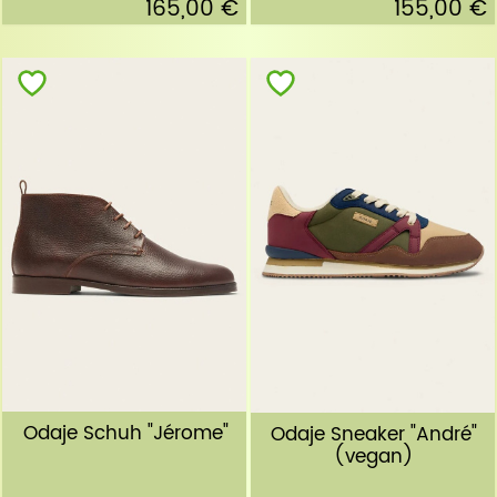
165,00 €
155,00 €
Odaje Schuh "Jérome"
Odaje Sneaker "André"
(vegan)