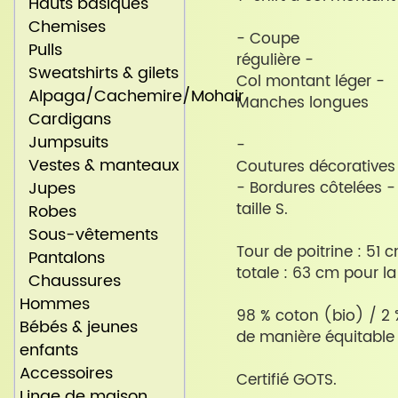
Hauts basiques
Chemises
- Coupe
Pulls
régulière -
Sweatshirts & gilets
Col montant léger -
Alpaga/Cachemire/Mohair
Manches longues
Cardigans
Jumpsuits
-
Vestes & manteaux
Coutures décoratives
Jupes
- Bordures côtelées -
taille S.
Robes
Sous-vêtements
Tour de poitrine : 51
Pantalons
totale : 63 cm pour la 
Chaussures
Hommes
98 % coton (bio) / 2
Bébés & jeunes
de manière équitable
enfants
Accessoires
Certifié GOTS.
Linge de maison