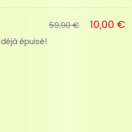
10,00 €
59,90 €
t déjà épuisé!