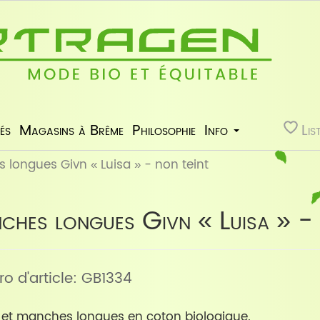
és
Magasins à Brême
Philosophie
Info
Lis
 longues Givn « Luisa » - non teint
ches longues Givn « Luisa » - 
o d'article: GB1334
t et manches longues en coton biologique.