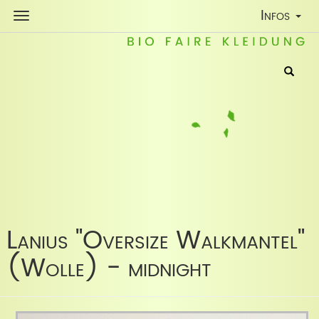
Toggle
Infos
Navigatio
Lanius "Oversize Walkmantel"
(Wolle) - midnight