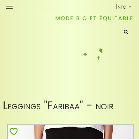
Toggle
Info
Navigati
Leggings "Faribaa" - noir