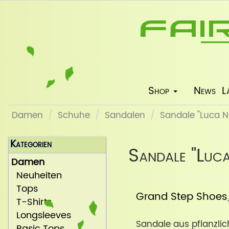
Shop
News
L
Damen
Schuhe
Sandalen
Sandale "Luca N
Kategorien
Sandale "Luc
Damen
Neuheiten
Tops
Grand Step Shoes
T-Shirts
Longsleeves
Sandale aus pflanzli
Basic Tops