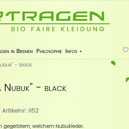
äden in Bremen
Philosophie
Infos
ubuk" - black
a Nubuk" - black
, Artikelnr: I152
ch gegerbtem, weichem Nubukleder.