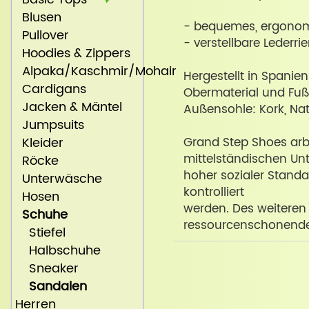
Blusen
- bequemes, ergonom
Pullover
- verstellbare Lederr
Hoodies & Zippers
Alpaka/Kaschmir/Mohair
Hergestellt in Spanien
Cardigans
Obermaterial und Fußb
Jacken & Mäntel
Außensohle: Kork, Na
Jumpsuits
Kleider
Grand Step Shoes arb
mittelständischen U
Röcke
hoher sozialer Standa
Unterwäsche
kontrolliert
Hosen
werden. Des weiteren
Schuhe
ressourcenschonende 
Stiefel
Halbschuhe
Sneaker
Sandalen
Herren