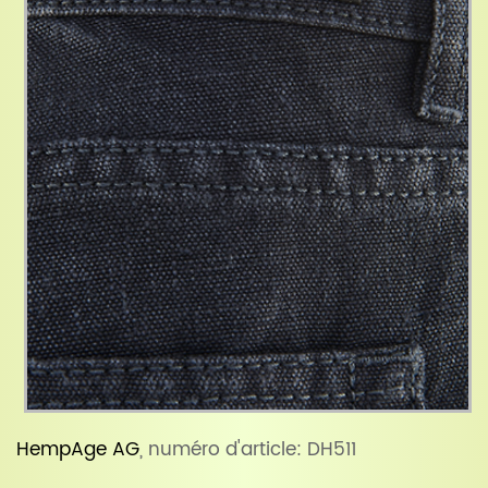
HempAge AG
, numéro d'article: DH511