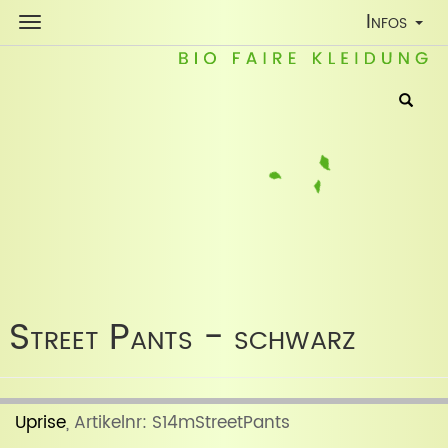
Toggle
Infos
Navigatio
Street Pants - schwarz
Uprise
, Artikelnr: S14mStreetPants