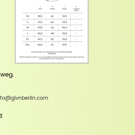
inweg
.
 info@givnberlin.com
it