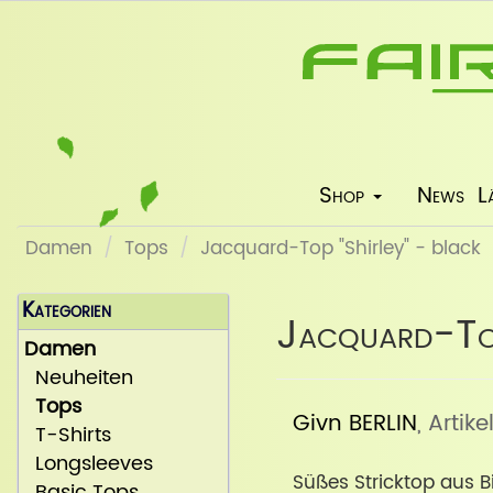
Shop
News
L
Damen
Tops
Jacquard-Top "Shirley" - black
Kategorien
Jacquard-Top
Damen
Neuheiten
Tops
Givn BERLIN
, Artik
T-Shirts
Longsleeves
Süßes Stricktop aus 
Basic Tops