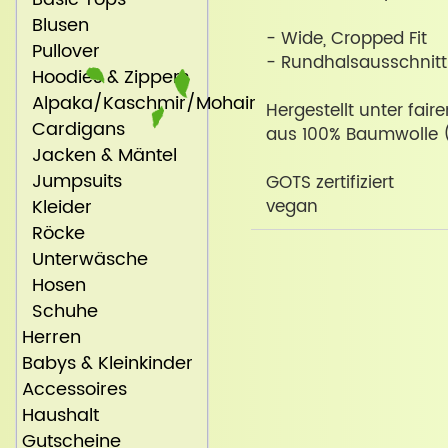
Blusen
- Wide, Cropped Fit
Pullover
- Rundhalsausschnitt
Hoodies & Zippers
Alpaka/Kaschmir/Mohair
Hergestellt unter fair
Cardigans
aus 100% Baumwolle 
Jacken & Mäntel
Jumpsuits
GOTS zertifiziert
Kleider
vegan
Röcke
Unterwäsche
Hosen
Schuhe
Herren
Babys & Kleinkinder
Accessoires
Haushalt
Gutscheine