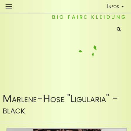
Toggle
Infos
Navigatio
Marlene-Hose "Ligularia" -
black