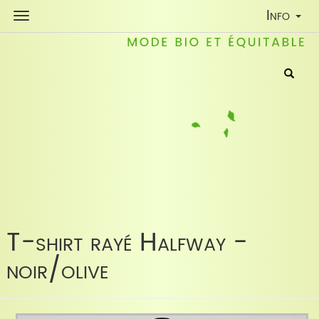
Toggle
Info
Navigati
T-shirt rayé Halfway -
noir/olive