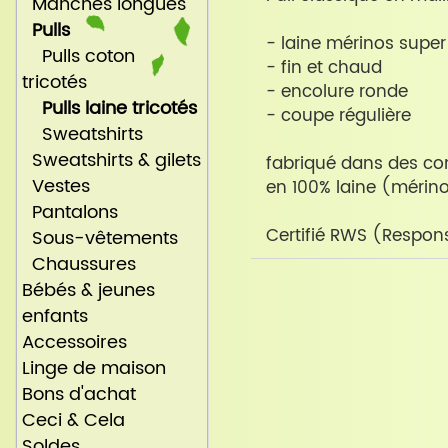
Manches longues
Pulls
- laine mérinos super
Pulls coton
- fin et chaud
tricotés
- encolure ronde
Pulls laine tricotés
- coupe régulière
Sweatshirts
Sweatshirts & gilets
fabriqué dans des con
Vestes
en 100% laine (mérin
Pantalons
Certifié RWS (Respon
Sous-vêtements
Chaussures
Bébés & jeunes
enfants
Accessoires
Linge de maison
Bons d'achat
Ceci & Cela
Soldes