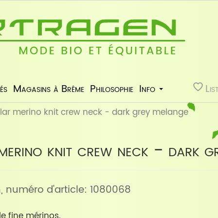
és
Magasins à Brême
Philosophie
Info
Lis
ular merino knit crew neck - dark grey melange
merino knit crew neck - dark g
n
, numéro d'article: 1080068
le fine mérinos.