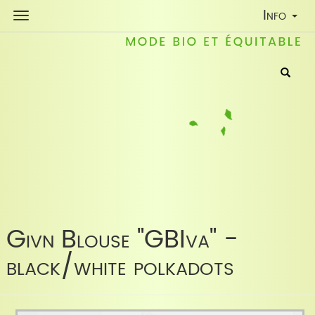
Toggle
Info
Navigati
Givn Blouse "GBIva" -
black/white polkadots